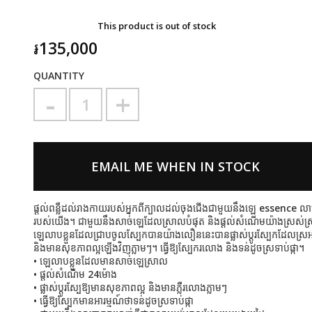
This product is out of stock
៛135,000
QUANTITY
-
+
EMAIL ME WHEN IN STOCK
ផ្ដល់ពន្លឺដល់រាងកាយរបស់អ្នកពីក្បាលដល់ចុងជើងជាមួយនឹងឡេ essence លាបខ
របស់យើង។ ជាមួយនឹងសាច់ឡេដែលស្រាលបំផុត និងផ្ដល់សំណើមយ៉ាងស្រស់ស
ឡេលាបខ្លួនដែលជ្រាបចូលស្បែកបានយ៉ាងលឿននេះបានផ្លាស់ប្ដូរស្បែកដែលស្រអាប
និងមានសុខភាពល្អឡើងវិញភ្លាមៗ។ ធ្វើឱ្យស្បែករលោង និងទន់ដូចស្រទាប់ផ្កា។
• ឡេលាបខ្លួនដែលមានសាច់ឡេស្រាល
• ផ្ដល់សំណើម 24ម៉ោង
• ផ្លាស់ប្ដូរស្បែឱ្យមានសុខភាពល្អ និងមានភ្លឺរលោងភ្លាមៗ
• ធ្វើឱ្យស្បែកមានអារម្មណ៍ថាទន់ដូចស្រទាប់ផ្កា