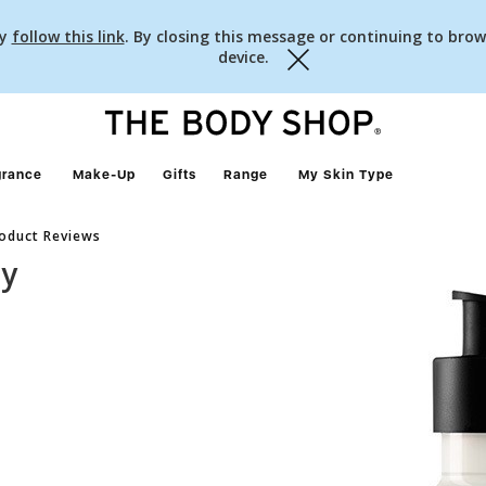
cy
follow this link
. By closing this message or continuing to brow
device.
Close
grance
Make-Up
Gifts
Range
My Skin Type
oduct Reviews
dy