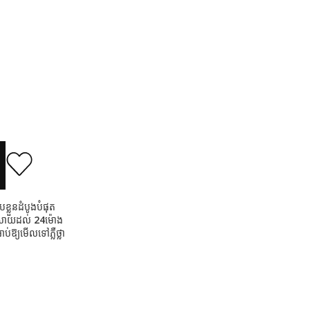
្លួនដំបូងបំផុត
្រាយដល់ 24ម៉ោង
់ឱ្យមើលទៅភ្លឺថ្លា