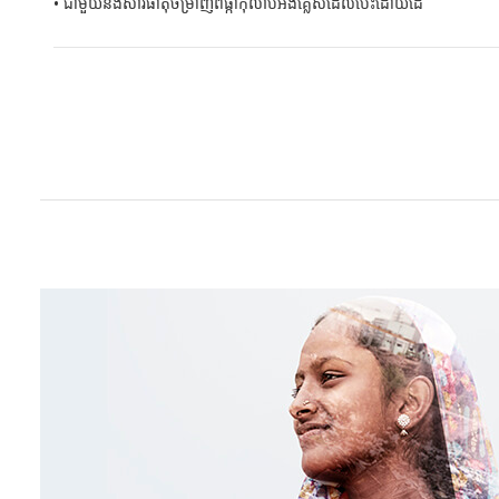
• ជាមួយនឹងសារធាតុចម្រាញ់ពីផ្កាកុលាបអង់គ្លេសដែលបេះដោយដៃ